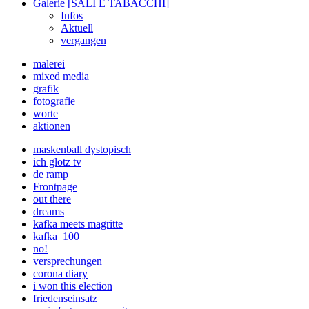
Galerie [SALI E TABACCHI]
Infos
Aktuell
vergangen
malerei
mixed media
grafik
fotografie
worte
aktionen
maskenball dystopisch
ich glotz tv
de ramp
Frontpage
out there
dreams
kafka meets magritte
kafka_100
no!
versprechungen
corona diary
i won this election
friedenseinsatz