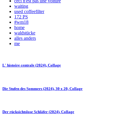
ceci n'est pas une voiture
waiting
used coffeefilter
172 PS
#wm18
home
waldstücke
alles anders
me
L' histoire centrale (2024), Collage
Die Stufen des Sommers (2024), 30 x 20, Collage
Der rücksichtslose Schläfer (2024), Collage