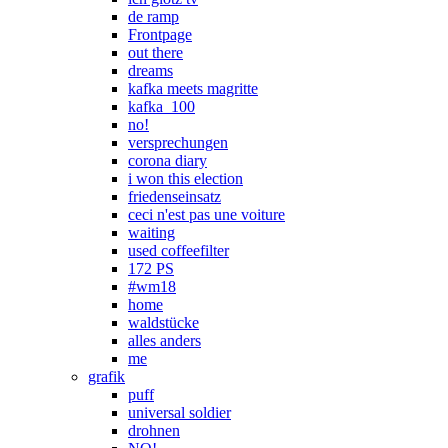
de ramp
Frontpage
out there
dreams
kafka meets magritte
kafka_100
no!
versprechungen
corona diary
i won this election
friedenseinsatz
ceci n'est pas une voiture
waiting
used coffeefilter
172 PS
#wm18
home
waldstücke
alles anders
me
grafik
puff
universal soldier
drohnen