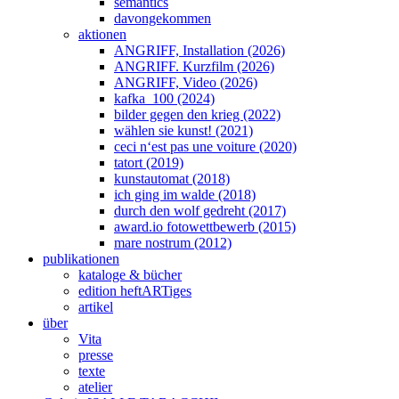
semantics
davongekommen
aktionen
ANGRIFF, Installation (2026)
ANGRIFF. Kurzfilm (2026)
ANGRIFF, Video (2026)
kafka_100 (2024)
bilder gegen den krieg (2022)
wählen sie kunst! (2021)
ceci n‘est pas une voiture (2020)
tatort (2019)
kunstautomat (2018)
ich ging im walde (2018)
durch den wolf gedreht (2017)
award.io fotowettbewerb (2015)
mare nostrum (2012)
publikationen
kataloge & bücher
edition heftARTiges
artikel
über
Vita
presse
texte
atelier