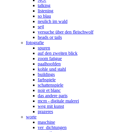
NO!
talking
listening
so blau
neulich im wald
sejl
versuche über den fleischwolf
heads or tails
fotografie
spuren
auf den zweiten blick
zoom fatigue
paalhoofden
kohle und stahl
buildings
farbspiele
schattenspiele
noir et blanc
das andere paris
mcm - digitale malerei
weg mit kunst
prazeres
worte
maschine
ver_dichtungen