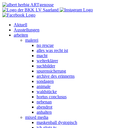
Aktuell
Ausstellungen
arbeiten
malerei
no rescue
alles was recht ist
macht
welterklärer
suchbilder
spurensicherung
archive des erinnerns
sondagen
animale
waldstücke
hortus conclusus
nebenan
abendrot
anhalten
mixed media
maskenball dystopisch
ich glotz tv