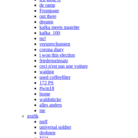
de ramp
Frontpage
out there
dreams
kafka meets magritte
kafka_100
no!
versprechungen
corona diary
i won this election
friedenseinsatz
ceci n'est pas une voiture
waiting
used coffeefilter
172 PS
#wm18
home
waldstücke
alles anders
me
grafik
puff
universal soldier
drohnen