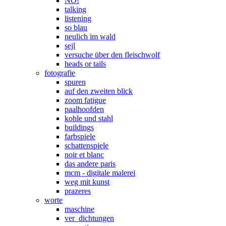
NO!
talking
listening
so blau
neulich im wald
sejl
versuche über den fleischwolf
heads or tails
fotografie
spuren
auf den zweiten blick
zoom fatigue
paalhoofden
kohle und stahl
buildings
farbspiele
schattenspiele
noir et blanc
das andere paris
mcm - digitale malerei
weg mit kunst
prazeres
worte
maschine
ver_dichtungen