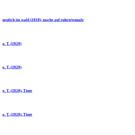
neulich im wald (2018), tusche auf ruhrtriennale
o. T. (2020)
o. T. (2020)
o. T. (2020), Tinte
o. T. (2020), Tinte