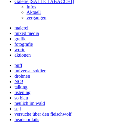
Galerie [SALI E TABACCHI]
Infos
Aktuell
vergangen
malerei
mixed media
grafik
fotografie
worte
aktionen
puff
universal soldier
drohnen
NO!
talking
listening
so blau
neulich im wald
sejl
versuche über den fleischwolf
heads or tails