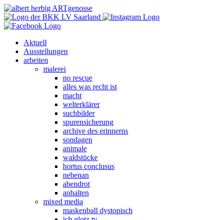
Aktuell
Ausstellungen
arbeiten
malerei
no rescue
alles was recht ist
macht
welterklärer
suchbilder
spurensicherung
archive des erinnerns
sondagen
animale
waldstücke
hortus conclusus
nebenan
abendrot
anhalten
mixed media
maskenball dystopisch
ich glotz tv