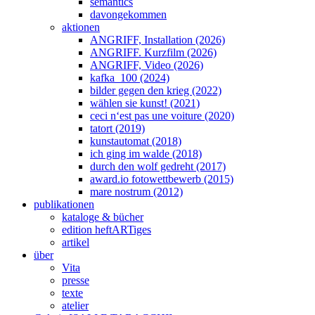
semantics
davongekommen
aktionen
ANGRIFF, Installation (2026)
ANGRIFF. Kurzfilm (2026)
ANGRIFF, Video (2026)
kafka_100 (2024)
bilder gegen den krieg (2022)
wählen sie kunst! (2021)
ceci n‘est pas une voiture (2020)
tatort (2019)
kunstautomat (2018)
ich ging im walde (2018)
durch den wolf gedreht (2017)
award.io fotowettbewerb (2015)
mare nostrum (2012)
publikationen
kataloge & bücher
edition heftARTiges
artikel
über
Vita
presse
texte
atelier